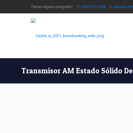
Tienes alguna pregunta?
+56225551698
sales@cast
Transmisor AM Estado Sólido D