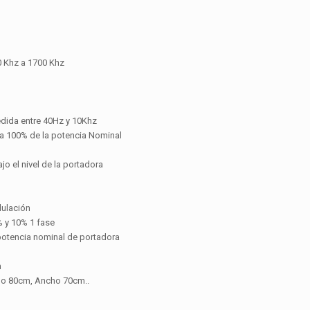
0 Khz a 1700 Khz
dida entre 40Hz y 10Khz
a 100% de la potencia Nominal
o el nivel de la portadora
dulación
% y 10% 1 fase
potencia nominal de portadora
m
do 80cm, Ancho 70cm..