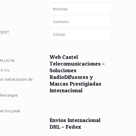
Noticias
Contacto
OSFET
Cotizar
Web Castel
 PLUG-IN
Telecomunicaciones –
Soluciones
s c/u
RadioDifusores y
on Señalización de
Marcas Prestigiadas
Internacional
 descargas
en los peak
Envios Internacional
DHL – Fedex