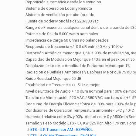
Reposición automática desde los estudios
Sistema de operación Local y Remota
Sistema de ventilación por aire forzado
Fuente de poder Monofásica 220/380 vac
Rango de Frecuencia cualquier canal dentro de la banda de 53
Potencia de Salida 5.000 watts nominales
Impedancia de Carga 50 Ohms no balanceados
Respuesta de frecuencia +/- 0.5 dB entre 40 Hz y 10 Khz
Distorsión Armónica menor que 1,5% a 90% de modulación, me
Capacidad de Modulación Mejor que 140% en el peak positivo 
Desplazamiento de la Amplitud de Portadora Menor que 1%
Radiación de Señales Armónicas y Espíreas Mejor que 75 dB baj
Ruido Residual Mejor que 65 dB
Estabilidad de Frecuencia +/- 5 Hz o mejor
Nivel de Entrada de Audio + 10 dBm nominal para 100% de mo
Tensión de Alimentación 220 VAC / 380 VAC con taps del +/- 5
Consumo de Energía Eficiencia típica del 80% para 100% de la 
Condiciones de Operación Temperatura ambiente - 5ºC y 40ºC
Humedad relativa entre 0% y 90%. Altitud entre 0 y 3500mts Sn
Tamaño y Peso Modelo ETS - 5.0 Kw 325 Kgr. Alto 179 cm, Fon
ETS - 5.K Transmisor AM - ESPAÑOL
ETS - 5.0K AM Transmitters - ENGLISH